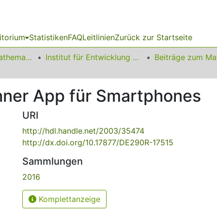
itorium
Statistiken
FAQ
Leitlinien
Zurück zur Startseite
01 Fakultät für Mathematik
Institut für Entwicklung und Erforschung des Mathematikunterrichts
hner App für Smartphones
URI
http://hdl.handle.net/2003/35474
http://dx.doi.org/10.17877/DE290R-17515
Sammlungen
2016
Komplettanzeige