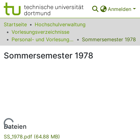
Anmelden
Statistiken
Startseite
Hochschulverwaltung
Vorlesungsverzeichnisse
FAQ
Personal- und Vorlesungsverzeichnis / Pädagogische Hochschule Ruhr
Sommersemester 1978
Leitlinien
Sommersemester 1978
Zurück zur Startseite
Lade...
Dateien
SS_1978.pdf
(64.88 MB)