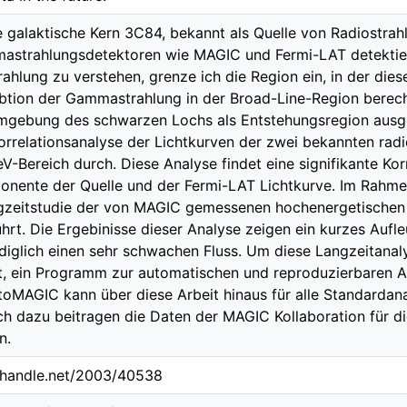
e galaktische Kern 3C84, bekannt als Quelle von Radiostrah
strahlungsdetektoren wie MAGIC und Fermi-LAT detektier
hlung zu verstehen, grenze ich die Region ein, in der dies
btion der Gammastrahlung in der Broad-Line-Region berech
mgebung des schwarzen Lochs als Entstehungsregion aus
Korrelationsanalyse der Lichtkurven der zwei bekannten rad
V-Bereich durch. Diese Analyse findet eine signifikante Kor
nente der Quelle und der Fermi-LAT Lichtkurve. Im Rahme
ngzeitstudie der von MAGIC gemessenen hochenergetisch
hrt. Die Ergebinisse dieser Analyse zeigen ein kurzes Aufl
diglich einen sehr schwachen Fluss. Um diese Langzeitan
t, ein Programm zur automatischen und reproduzierbaren
toMAGIC kann über diese Arbeit hinaus für alle Standarda
h dazu beitragen die Daten der MAGIC Kollaboration für 
n.
l.handle.net/2003/40538