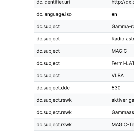
dc.identifier.uri
http://dx
dc.language.iso
en
dc.subject
Gamma-ra
dc.subject
Radio as
dc.subject
MAGIC
dc.subject
Fermi-LA
dc.subject
VLBA
dc.subject.ddc
530
dc.subject.rswk
aktiver ga
dc.subject.rswk
Gammaas
dc.subject.rswk
MAGIC-Te