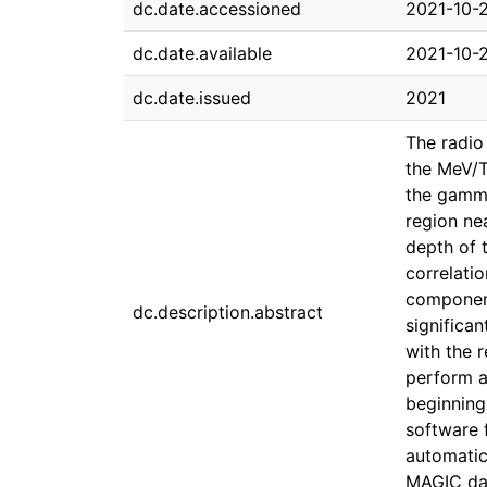
dc.date.accessioned
2021-10-
dc.date.available
2021-10-
dc.date.issued
2021
The radio
the MeV/T
the gamma-
region nea
depth of 
correlati
component
dc.description.abstract
significa
with the r
perform a
beginning 
software 
automatic
MAGIC dat