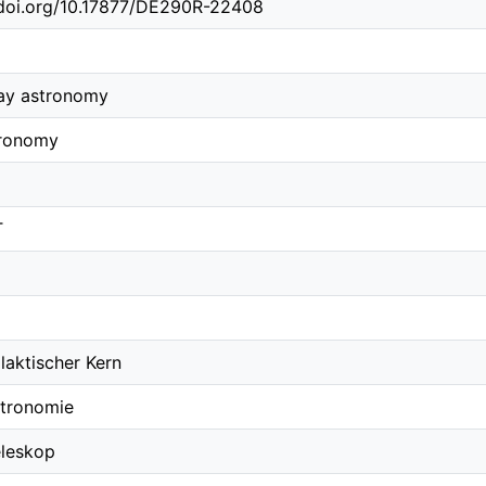
.doi.org/10.17877/DE290R-22408
y astronomy
tronomy
T
laktischer Kern
tronomie
leskop