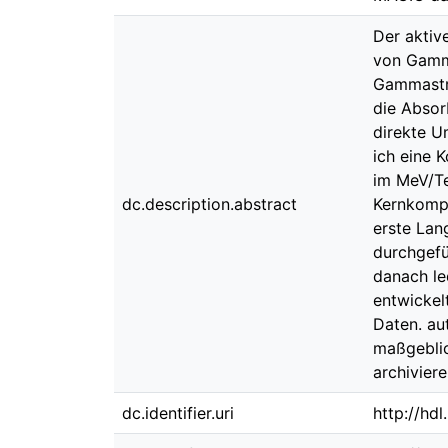
Der aktiv
von Gamma
Gammastra
die Absor
direkte U
ich eine 
im MeV/Te
dc.description.abstract
Kernkompo
erste La
durchgefü
danach le
entwickel
Daten. au
maßgeblic
archiviere
dc.identifier.uri
http://hd