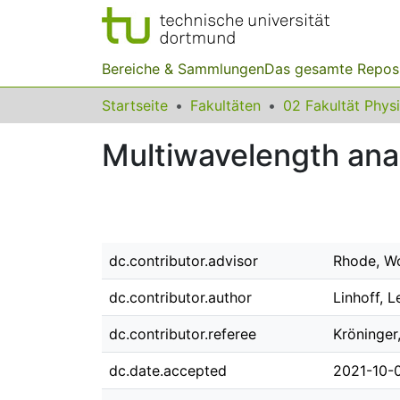
Bereiche & Sammlungen
Das gesamte Repos
Startseite
Fakultäten
02 Fakultät Phys
Multiwavelength ana
dc.contributor.advisor
Rhode, W
dc.contributor.author
Linhoff, 
dc.contributor.referee
Kröninger
dc.date.accepted
2021-10-