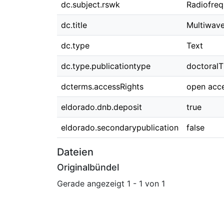
dc.subject.rswk
Radiofreq
dc.title
Multiwave
dc.type
Text
dc.type.publicationtype
doctoralT
dcterms.accessRights
open acc
eldorado.dnb.deposit
true
eldorado.secondarypublication
false
Dateien
Originalbündel
Gerade angezeigt
1 - 1 von 1