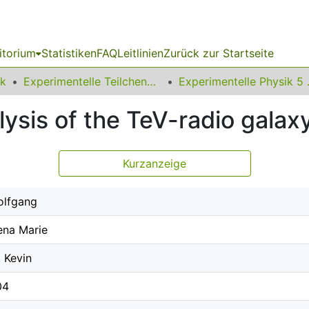
itorium
Statistiken
FAQ
Leitlinien
Zurück zur Startseite
ik
Experimentelle Teilchenphysik
Experimen
lysis of the TeV-radio gala
Kurzanzeige
olfgang
Lena Marie
, Kevin
04