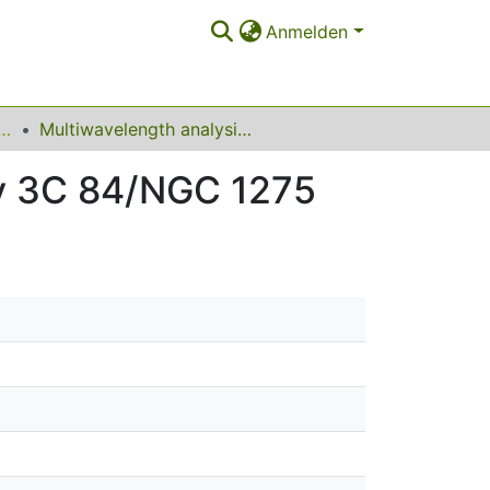
Anmelden
telle Physik 5 Astroteilchenphysik
Multiwavelength analysis of the TeV-radio galaxy 3C 84/NGC 1275
xy 3C 84/NGC 1275