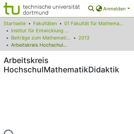
Anmelden
Bereiche & Sammlungen
Startseite
Fakultäten
01 Fakultät für Mathematik
Institut für Entwicklung und Erforschung des Mathematikunterrichts
Das gesamte Repositorium
Beiträge zum Mathematikunterricht
2013
Arbeitskreis HochschulMathematikDidaktik
Statistiken
Arbeitskreis
FAQ
HochschulMathematikDidaktik
Leitlinien
Zurück zur Startseite