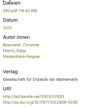
ade...
Dateien
282.pdf
(18.42 KB)
Datum
2013
Autor:innen
Bescherer, Christine
Eilerts, Katja
Niederdrenk-Felgner
Verlag
Gesellschaft für Didaktik der Mathematik
URI
http://hdl.handle.net/2003/32833
http://dx.doi.org/10.17877/DE290R-5036