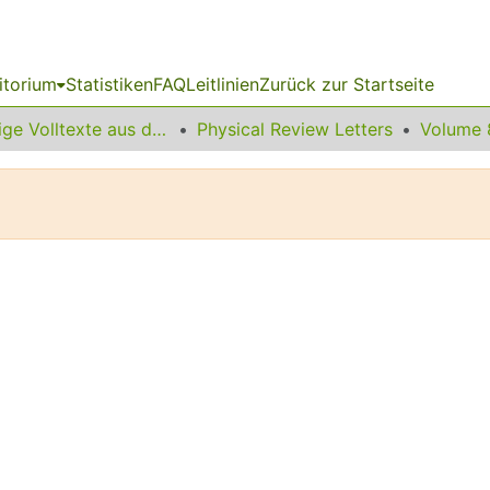
itorium
Statistiken
FAQ
Leitlinien
Zurück zur Startseite
Sonstige Volltexte aus dem Bibliotheksangebot
Physical Review Letters
Volume 