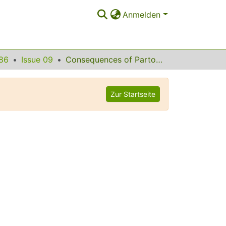
Anmelden
86
Issue 09
Consequences of Parton Saturation and String Percolation on the Development of Cosmic Ray Showers
Zur Startseite