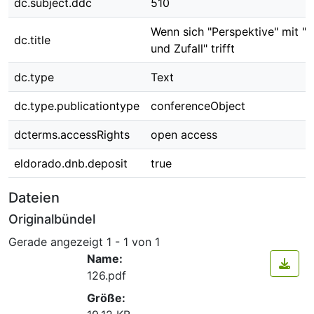
dc.subject.ddc
510
Wenn sich "Perspektive" mit "
dc.title
und Zufall" trifft
dc.type
Text
dc.type.publicationtype
conferenceObject
dcterms.accessRights
open access
eldorado.dnb.deposit
true
Dateien
Originalbündel
Gerade angezeigt
1 - 1 von 1
Name:
126.pdf
Größe: