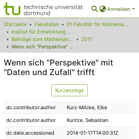
Anmelden
Bereiche & Sammlungen
Startseite
Fakultäten
01 Fakultät für Mathematik
Institut für Entwicklung und Erforschung des Mathematikunterrichts
Das gesamte Repositorium
Beiträge zum Mathematikunterricht
2011
Wenn sich "Perspektive" mit "Daten und Zufall" trifft
Statistiken
Wenn sich "Perspektive" mit
FAQ
"Daten und Zufall" trifft
Leitlinien
Zurück zur Startseite
Kurzanzeige
dc.contributor.author
Kurz-Milcke, Elke
dc.contributor.author
Kuntze, Sebastian
dc.date.accessioned
2014-01-17T14:00:31Z