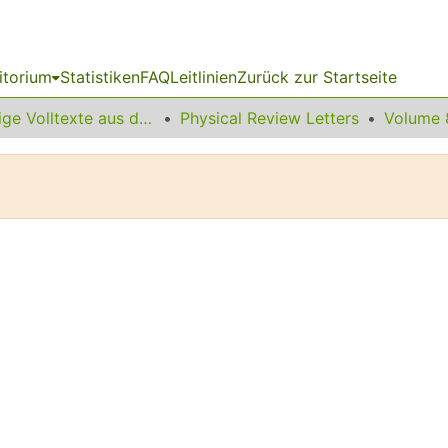
itorium
Statistiken
FAQ
Leitlinien
Zurück zur Startseite
Sonstige Volltexte aus dem Bibliotheksangebot
Physical Review Letters
Volume 