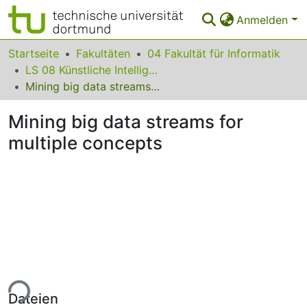
Anmelden
Bereiche & Sammlungen
Startseite
Fakultäten
04 Fakultät für Informatik
LS 08 Künstliche Intelligenz
Das gesamte Repositorium
Mining big data streams for multiple concepts
Statistiken
Mining big data streams for
FAQ
multiple concepts
Leitlinien
Zurück zur Startseite
ade...
Dateien