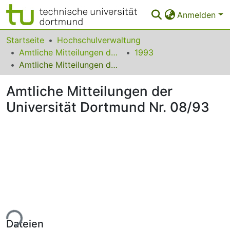
Anmelden
Bereiche & Sammlungen
Startseite
Hochschulverwaltung
Amtliche Mitteilungen der Technischen Universität Dortmund
1993
Das gesamte Repositorium
Amtliche Mitteilungen der Universität Dortmund Nr. 08/93
Statistiken
Amtliche Mitteilungen der
FAQ
Universität Dortmund Nr. 08/93
Leitlinien
Zurück zur Startseite
ade...
Dateien