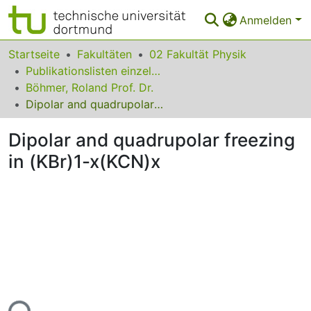
Anmelden
Bereiche & Sammlungen
Startseite
Fakultäten
02 Fakultät Physik
Publikationslisten einzelner Fakultätsangehöriger
Das gesamte Repositorium
Böhmer, Roland Prof. Dr.
Dipolar and quadrupolar freezing in (KBr)1-x(KCN)x
Statistiken
Dipolar and quadrupolar freezing
FAQ
in (KBr)1-x(KCN)x
Leitlinien
Zurück zur Startseite