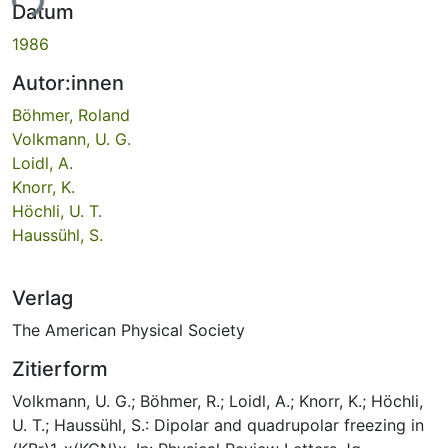
ade...
Datum
1986
Autor:innen
Böhmer, Roland
Volkmann, U. G.
Loidl, A.
Knorr, K.
Höchli, U. T.
Haussühl, S.
Verlag
The American Physical Society
Zitierform
Volkmann, U. G.; Böhmer, R.; Loidl, A.; Knorr, K.; Höchli,
U. T.; Haussühl, S.: Dipolar and quadrupolar freezing in