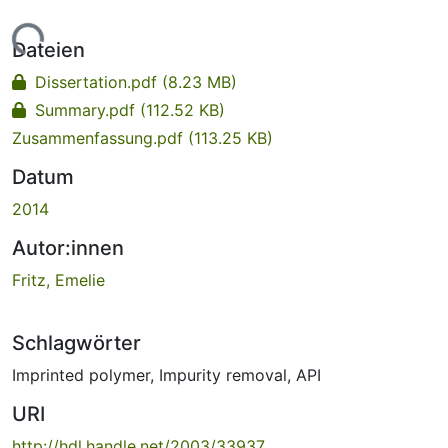
Lade...
Dateien
Dissertation.pdf
(8.23 MB)
Summary.pdf
(112.52 KB)
Zusammenfassung.pdf
(113.25 KB)
Datum
2014
Autor:innen
Fritz, Emelie
Schlagwörter
Imprinted polymer
,
Impurity removal
,
API
URI
http://hdl.handle.net/2003/33937