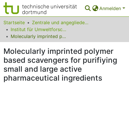
Anmelden
Bereiche & Sammlungen
Startseite
Zentrale und angegliederte Institute
Institut für Umweltforschung (INFU)
Das gesamte Repositorium
Molecularly imprinted polymer based scavengers for purifiying small and large active pharmaceutical ingredients
Statistiken
Molecularly imprinted polymer
FAQ
based scavengers for purifiying
small and large active
Leitlinien
pharmaceutical ingredients
Zurück zur Startseite