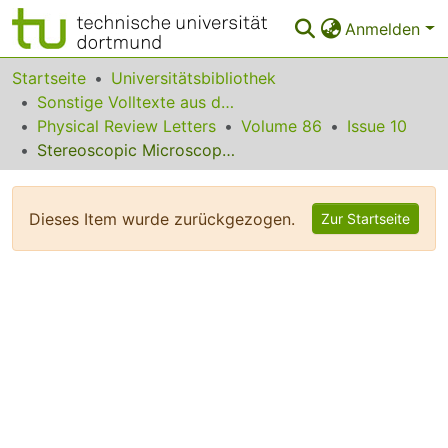
Anmelden
Bereiche & Sammlungen
Startseite
Universitätsbibliothek
Sonstige Volltexte aus dem Bibliotheksangebot
Das gesamte Repositorium
Physical Review Letters
Volume 86
Issue 10
Stereoscopic Microscopy of Atomic Arrangement by Circularly Polarized-Light Photoelectron Diffraction
Statistiken
FAQ
Dieses Item wurde zurückgezogen.
Zur Startseite
Leitlinien
Zurück zur Startseite