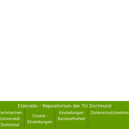
Eldorado - Repositorium der TU Dortmund
Technischen
Einstellungen
Datenschutzbestim
Cookie-
Universität
Barrierefreiheit
Einstellungen
Dortmund