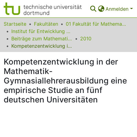
Anmelden
Bereiche & Sammlungen
Startseite
Fakultäten
01 Fakultät für Mathematik
Institut für Entwicklung und Erforschung des Mathematikunterrichts
Das gesamte Repositorium
Beiträge zum Mathematikunterricht
2010
Kompetenzentwicklung in der Mathematik-Gymnasiallehrerausbildung eine empirische Studie an fünf deutschen Universitäten
Statistiken
Kompetenzentwicklung in der
FAQ
Mathematik-
Leitlinien
Gymnasiallehrerausbildung eine
Zurück zur Startseite
empirische Studie an fünf
deutschen Universitäten