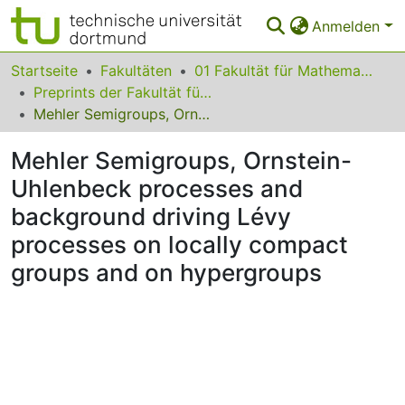
Anmelden
Bereiche & Sammlungen
Startseite
Fakultäten
01 Fakultät für Mathematik
Preprints der Fakultät für Mathematik
Das gesamte Repositorium
Mehler Semigroups, Ornstein-Uhlenbeck processes and background driving Lévy processes on locally compact groups and on hypergroups
Statistiken
Mehler Semigroups, Ornstein-
FAQ
Uhlenbeck processes and
background driving Lévy
Leitlinien
processes on locally compact
Zurück zur Startseite
groups and on hypergroups