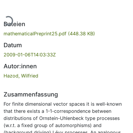
Lade...
Dateien
mathematicalPreprint25.pdf
(448.38 KB)
Datum
2009-01-06T14:03:33Z
Autor:innen
Hazod, Wilfried
Zusammenfassung
For finite dimensional vector spaces it is well-known
that there exists a 1-1-correspondence between
distributions of Ornstein-Uhlenbeck type processes
(w.r.t. a fixed group of automorphisms) and
(background driving) Lévy processes. An analogous