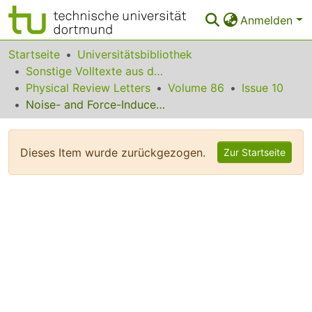
Anmelden
Bereiche & Sammlungen
Startseite
Universitätsbibliothek
Sonstige Volltexte aus dem Bibliotheksangebot
Das gesamte Repositorium
Physical Review Letters
Volume 86
Issue 10
Noise- and Force-Induced Resonances in Noisy Rotary Oscillations of Classical Spins
Statistiken
FAQ
Dieses Item wurde zurückgezogen.
Zur Startseite
Leitlinien
Zurück zur Startseite