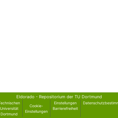
Eldorado - Repositorium der TU Dortmund
Technischen
Einstellungen
Datenschutzbestim
Cookie-
Universität
Barrierefreiheit
Einstellungen
Dortmund