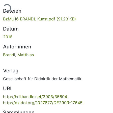
ade...
Dateien
BzMU16 BRANDL Kunst.pdf
(91.23 KB)
Datum
2016
Autor:innen
Brandl, Matthias
Verlag
Gesellschaft für Didaktik der Mathematik
URI
http://hdl.handle.net/2003/35604
http://dx.doi.org/10.17877/DE290R-17645
Sammlungen