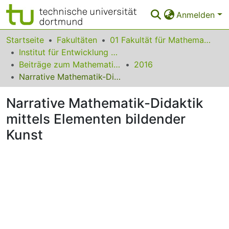
Anmelden
Bereiche & Sammlungen
Startseite
Fakultäten
01 Fakultät für Mathematik
Institut für Entwicklung und Erforschung des Mathematikunterrichts
Das gesamte Repositorium
Beiträge zum Mathematikunterricht
2016
Narrative Mathematik-Didaktik mittels Elementen bildender Kunst
Statistiken
Narrative Mathematik-Didaktik
FAQ
mittels Elementen bildender
Leitlinien
Kunst
Zurück zur Startseite