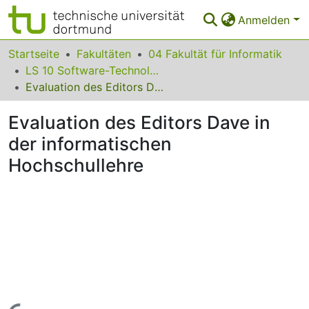
Anmelden
Bereiche & Sammlungen
Startseite
Fakultäten
04 Fakultät für Informatik
LS 10 Software-Technologie
Das gesamte Repositorium
Evaluation des Editors Dave in der informatischen Hochschullehre
Statistiken
Evaluation des Editors Dave in
FAQ
der informatischen
Hochschullehre
Leitlinien
Zurück zur Startseite