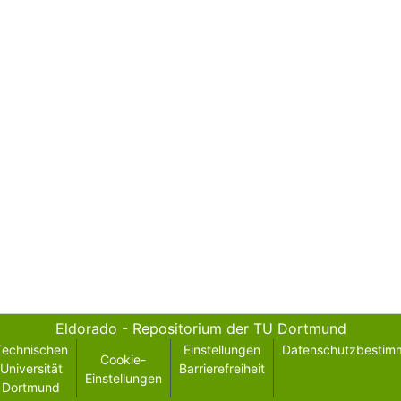
Eldorado - Repositorium der TU Dortmund
Technischen
Einstellungen
Datenschutzbestim
Cookie-
Universität
Barrierefreiheit
Einstellungen
Dortmund