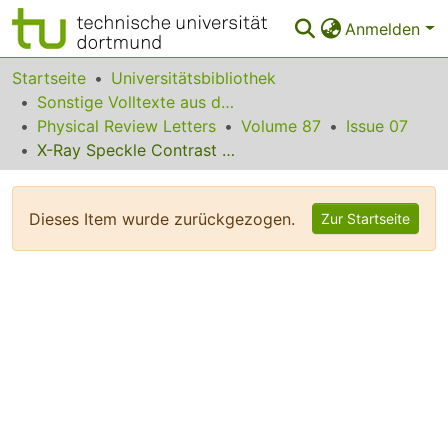
Anmelden
Bereiche & Sammlungen
Startseite
Universitätsbibliothek
Sonstige Volltexte aus dem Bibliotheksangebot
Das gesamte Repositorium
Physical Review Letters
Volume 87
Issue 07
X-Ray Speckle Contrast Variation across Absorption Edges
Statistiken
FAQ
Dieses Item wurde zurückgezogen.
Zur Startseite
Leitlinien
Zurück zur Startseite