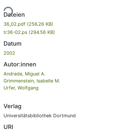
ade...
Dateien
36_02.pdf
(256.26 KB)
tr36-02.ps
(294.56 KB)
Datum
2002
Autor:innen
Andrade, Miguel A.
Grimmenstein, Isabelle M.
Urfer, Wolfgang
Verlag
Universitätsbibliothek Dortmund
URI