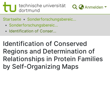
Anmelden
Bereiche & Sammlungen
Startseite
Sonderforschungsbereiche
Sonderforschungsbereich (SFB) 475
Das gesamte Repositorium
Identification of Conserved Regions and Determination of Relationships in Protein Families by Self-Organizing Maps
Statistiken
Identification of Conserved
FAQ
Regions and Determination of
Relationships in Protein Families
Leitlinien
by Self-Organizing Maps
Zurück zur Startseite