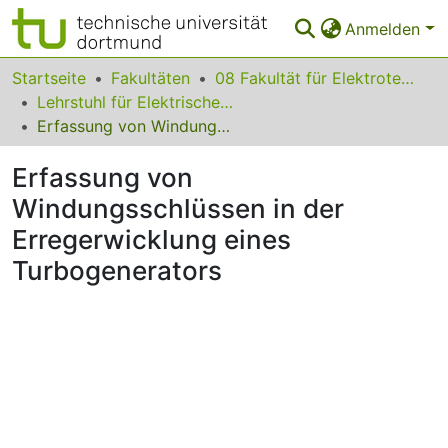
Anmelden
Bereiche & Sammlungen
Startseite
Fakultäten
08 Fakultät für Elektrotechnik und Informationstechnik
Lehrstuhl für Elektrische Antriebe und Mechatronik
Das gesamte Repositorium
Erfassung von Windungsschlüssen in der Erregerwicklung eines Turbogenerators
Statistiken
Erfassung von
FAQ
Windungsschlüssen in der
Erregerwicklung eines
Leitlinien
Turbogenerators
Zurück zur Startseite