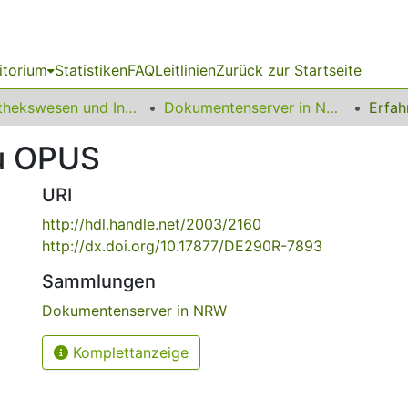
itorium
Statistiken
FAQ
Leitlinien
Zurück zur Startseite
Bibliothekswesen und Information
Dokumentenserver in NRW
zu OPUS
URI
http://hdl.handle.net/2003/2160
http://dx.doi.org/10.17877/DE290R-7893
Sammlungen
Dokumentenserver in NRW
Komplettanzeige