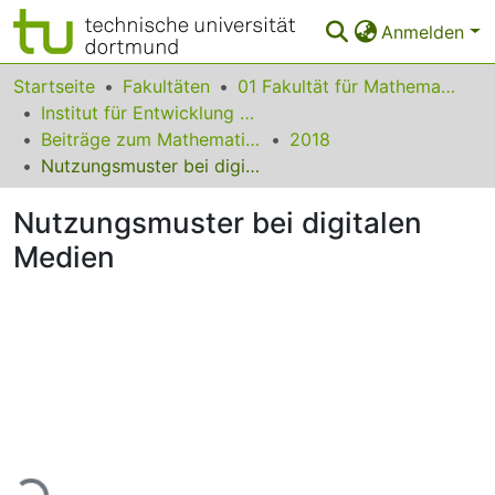
Anmelden
Bereiche & Sammlungen
Startseite
Fakultäten
01 Fakultät für Mathematik
Institut für Entwicklung und Erforschung des Mathematikunterrichts
Das gesamte Repositorium
Beiträge zum Mathematikunterricht
2018
Nutzungsmuster bei digitalen Medien
Statistiken
Nutzungsmuster bei digitalen
FAQ
Medien
Leitlinien
Zurück zur Startseite
ade...