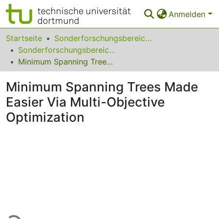
Anmelden
Bereiche & Sammlungen
Startseite
Sonderforschungsbereiche
Sonderforschungsbereich (SFB) 531
Das gesamte Repositorium
Minimum Spanning Trees Made Easier Via Multi-Objective Optimization
Statistiken
Minimum Spanning Trees Made
FAQ
Easier Via Multi-Objective
Optimization
Leitlinien
Zurück zur Startseite