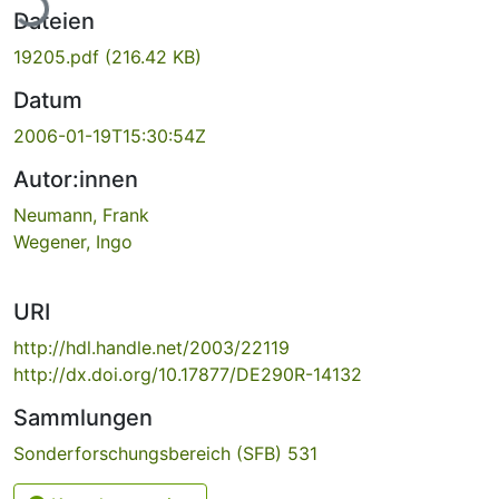
ade...
Dateien
19205.pdf
(216.42 KB)
Datum
2006-01-19T15:30:54Z
Autor:innen
Neumann, Frank
Wegener, Ingo
URI
http://hdl.handle.net/2003/22119
http://dx.doi.org/10.17877/DE290R-14132
Sammlungen
Sonderforschungsbereich (SFB) 531