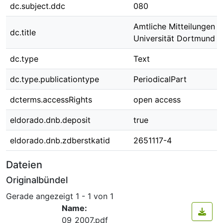
dc.subject.ddc
080
Amtliche Mitteilungen d
dc.title
Universität Dortmund N
dc.type
Text
dc.type.publicationtype
PeriodicalPart
dcterms.accessRights
open access
eldorado.dnb.deposit
true
eldorado.dnb.zdberstkatid
2651117-4
Dateien
Originalbündel
Gerade angezeigt
1 - 1 von 1
Name:
09_2007.pdf