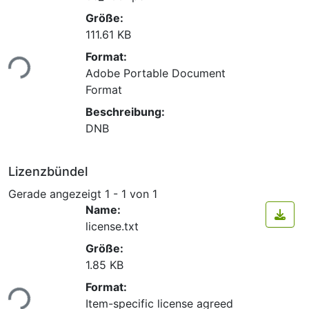
Größe:
111.61 KB
Format:
ade...
Adobe Portable Document
Format
Beschreibung:
DNB
Lizenzbündel
Gerade angezeigt
1 - 1 von 1
Name:
license.txt
Größe:
1.85 KB
Format:
ade...
Item-specific license agreed