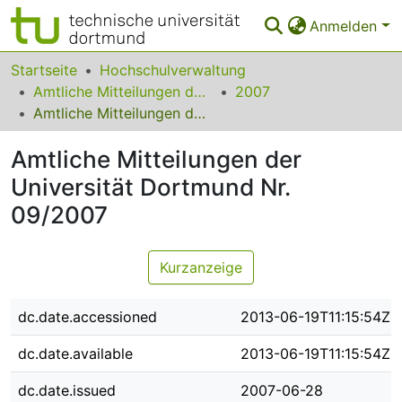
Anmelden
Bereiche & Sammlungen
Startseite
Hochschulverwaltung
Amtliche Mitteilungen der Technischen Universität Dortmund
2007
Das gesamte Repositorium
Amtliche Mitteilungen der Universität Dortmund Nr. 09/2007
Statistiken
Amtliche Mitteilungen der
FAQ
Universität Dortmund Nr.
09/2007
Leitlinien
Zurück zur Startseite
Kurzanzeige
dc.date.accessioned
2013-06-19T11:15:54Z
dc.date.available
2013-06-19T11:15:54Z
dc.date.issued
2007-06-28