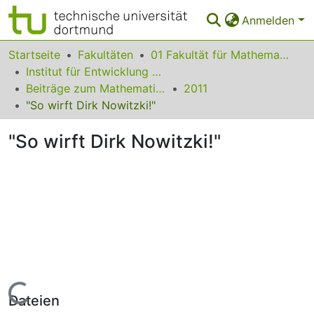
Anmelden
Bereiche & Sammlungen
Startseite
Fakultäten
01 Fakultät für Mathematik
Institut für Entwicklung und Erforschung des Mathematikunterrichts
Das gesamte Repositorium
Beiträge zum Mathematikunterricht
2011
"So wirft Dirk Nowitzki!"
Statistiken
"So wirft Dirk Nowitzki!"
FAQ
Leitlinien
Zurück zur Startseite
Lade...
Dateien