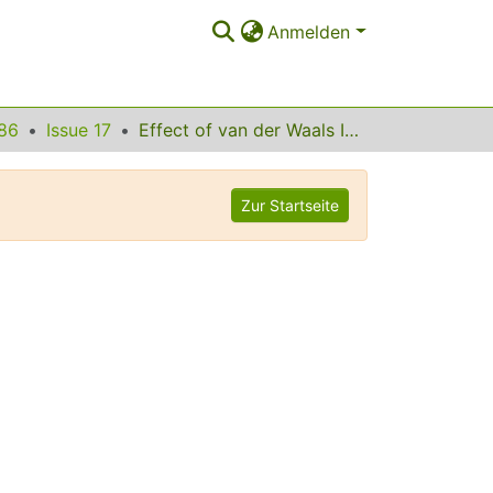
Anmelden
86
Issue 17
Effect of van der Waals Interactions on the Raman Modes in Single Walled Carbon Nanotubes
Zur Startseite