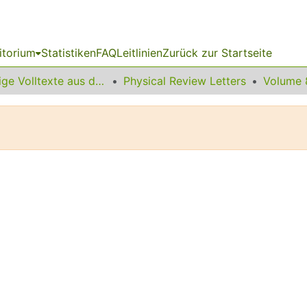
itorium
Statistiken
FAQ
Leitlinien
Zurück zur Startseite
Sonstige Volltexte aus dem Bibliotheksangebot
Physical Review Letters
Volume 