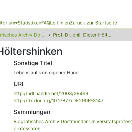
itorium
Statistiken
FAQ
Leitlinien
Zurück zur Startseite
Biografisches Archiv Dortmunder Universitätsprofessorinnen und -professoren
Prof. Dr. phil. Dieter Höltershinken
 Höltershinken
Sonstige Titel
Lebenslauf von eigener Hand
URI
http://hdl.handle.net/2003/29469
http://dx.doi.org/10.17877/DE290R-3147
Sammlungen
Biografisches Archiv Dortmunder Universitätsprofes
professoren