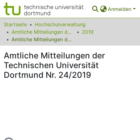
Anmelden
Bereiche & Sammlungen
Startseite
Hochschulverwaltung
Amtliche Mitteilungen der Technischen Universität Dortmund
2019
Das gesamte Repositorium
Amtliche Mitteilungen der Technischen Universität Dortmund Nr. 24/2019
Statistiken
Amtliche Mitteilungen der
FAQ
Technischen Universität
Dortmund Nr. 24/2019
Leitlinien
Zurück zur Startseite