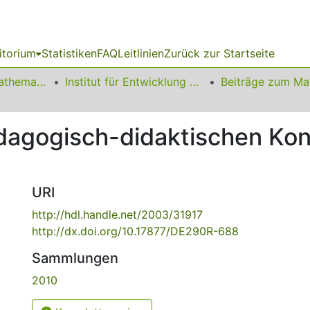
itorium
Statistiken
FAQ
Leitlinien
Zurück zur Startseite
01 Fakultät für Mathematik
Institut für Entwicklung und Erforschung des Mathematikunterrichts
agogisch-didaktischen Kon
URI
http://hdl.handle.net/2003/31917
http://dx.doi.org/10.17877/DE290R-688
Sammlungen
2010