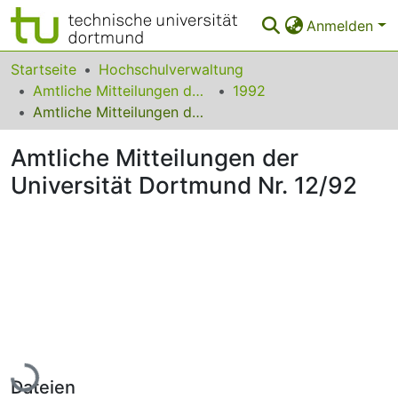
Anmelden
Bereiche & Sammlungen
Startseite
Hochschulverwaltung
Amtliche Mitteilungen der Technischen Universität Dortmund
1992
Das gesamte Repositorium
Amtliche Mitteilungen der Universität Dortmund Nr. 12/92
Statistiken
Amtliche Mitteilungen der
FAQ
Universität Dortmund Nr. 12/92
Leitlinien
Zurück zur Startseite
Lade...
Dateien