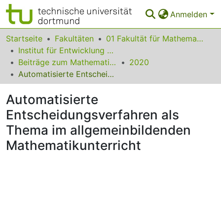
Anmelden
Bereiche & Sammlungen
Startseite
Fakultäten
01 Fakultät für Mathematik
Institut für Entwicklung und Erforschung des Mathematikunterrichts
Das gesamte Repositorium
Beiträge zum Mathematikunterricht
2020
Automatisierte Entscheidungsverfahren als Thema im allgemeinbildenden Mathematikunterricht
Statistiken
Automatisierte
FAQ
Entscheidungsverfahren als
Leitlinien
Thema im allgemeinbildenden
Zurück zur Startseite
Mathematikunterricht