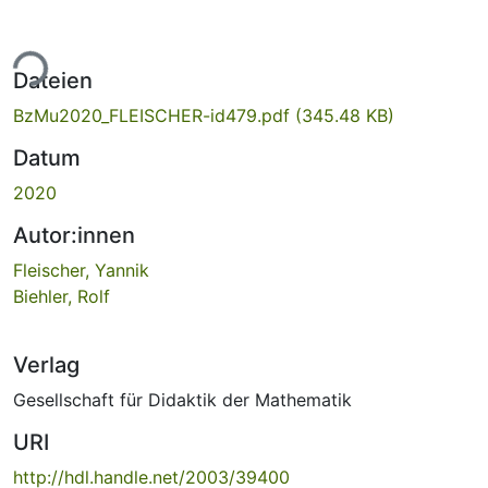
ade...
Dateien
BzMu2020_FLEISCHER-id479.pdf
(345.48 KB)
Datum
2020
Autor:innen
Fleischer, Yannik
Biehler, Rolf
Verlag
Gesellschaft für Didaktik der Mathematik
URI
http://hdl.handle.net/2003/39400