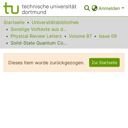
Anmelden
Bereiche & Sammlungen
Startseite
Universitätsbibliothek
Sonstige Volltexte aus dem Bibliotheksangebot
Das gesamte Repositorium
Physical Review Letters
Volume 87
Issue 09
Solid-State Quantum Computer Based on Scanning Tunneling Microscopy
Statistiken
FAQ
Dieses Item wurde zurückgezogen.
Zur Startseite
Leitlinien
Zurück zur Startseite