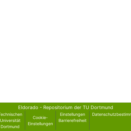
Eldorado - Repositorium der TU Dortmund
Technischen
Einstellungen
Datenschutzbestim
Cookie-
Universität
Barrierefreiheit
Einstellungen
Dortmund