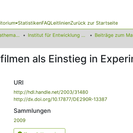
itorium
Statistiken
FAQ
Leitlinien
Zurück zur Startseite
01 Fakultät für Mathematik
Institut für Entwicklung und Erforschung des Mathematikunterrichts
filmen als Einstieg in Exper
URI
http://hdl.handle.net/2003/31480
http://dx.doi.org/10.17877/DE290R-13387
Sammlungen
2009