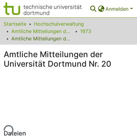
Anmelden
Bereiche & Sammlungen
Startseite
Hochschulverwaltung
Amtliche Mitteilungen der Technischen Universität Dortmund
1973
Das gesamte Repositorium
Amtliche Mitteilungen der Universität Dortmund Nr. 20
Statistiken
Amtliche Mitteilungen der
FAQ
Universität Dortmund Nr. 20
Leitlinien
Zurück zur Startseite
ade...
Dateien