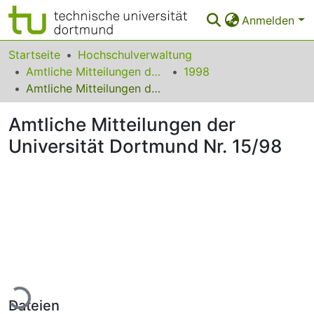
Anmelden
Bereiche & Sammlungen
Startseite
Hochschulverwaltung
Amtliche Mitteilungen der Technischen Universität Dortmund
1998
Das gesamte Repositorium
Amtliche Mitteilungen der Universität Dortmund Nr. 15/98
Statistiken
Amtliche Mitteilungen der
FAQ
Universität Dortmund Nr. 15/98
Leitlinien
Zurück zur Startseite
Lade...
Dateien