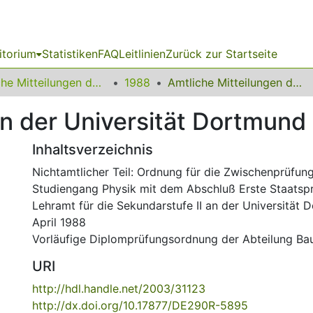
itorium
Statistiken
FAQ
Leitlinien
Zurück zur Startseite
Amtliche Mitteilungen der Technischen Universität Dortmund
1988
Amtliche Mitteilungen der Universität Dortmund Nr. 10/88
n der Universität Dortmund 
Inhaltsverzeichnis
Nichtamtlicher Teil: Ordnung für die Zwischenprüfun
Studiengang Physik mit dem Abschluß Erste Staatspr
Lehramt für die Sekundarstufe II an der Universität 
April 1988
Vorläufige Diplomprüfungsordnung der Abteilung B
URI
http://hdl.handle.net/2003/31123
http://dx.doi.org/10.17877/DE290R-5895