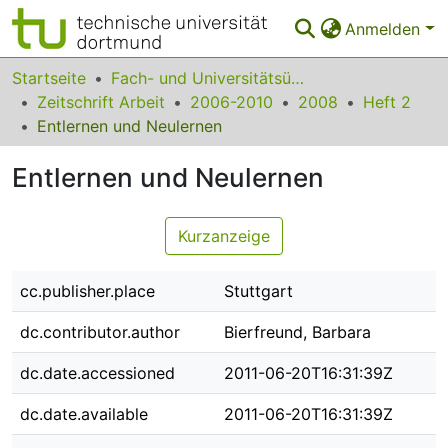
Anmelden
Bereiche & Sammlungen
Startseite
Fach- und Universitätsübergreifendes
Zeitschrift Arbeit
2006-2010
2008
Heft 2
Das gesamte Repositorium
Entlernen und Neulernen
Statistiken
Entlernen und Neulernen
FAQ
Kurzanzeige
Leitlinien
Zurück zur Startseite
cc.publisher.place
Stuttgart
dc.contributor.author
Bierfreund, Barbara
dc.date.accessioned
2011-06-20T16:31:39Z
dc.date.available
2011-06-20T16:31:39Z