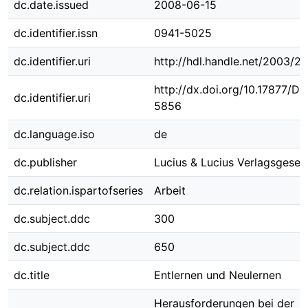
dc.date.issued
2008-06-15
dc.identifier.issn
0941-5025
dc.identifier.uri
http://hdl.handle.net/2003/2
http://dx.doi.org/10.17877/D
dc.identifier.uri
5856
dc.language.iso
de
dc.publisher
Lucius & Lucius Verlagsgesell
dc.relation.ispartofseries
Arbeit
dc.subject.ddc
300
dc.subject.ddc
650
dc.title
Entlernen und Neulernen
Herausforderungen bei der