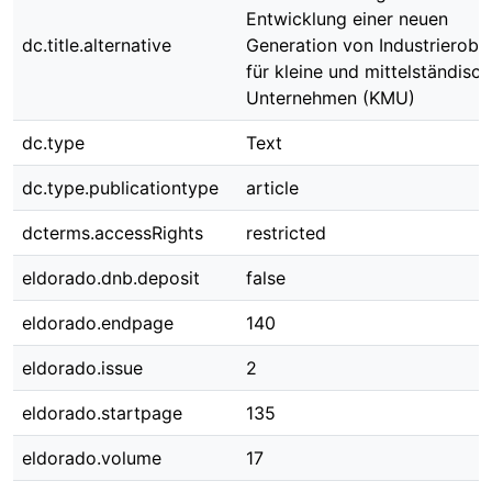
Entwicklung einer neuen
dc.title.alternative
Generation von Industrierobo
für kleine und mittelständisc
Unternehmen (KMU)
dc.type
Text
dc.type.publicationtype
article
dcterms.accessRights
restricted
eldorado.dnb.deposit
false
eldorado.endpage
140
eldorado.issue
2
eldorado.startpage
135
eldorado.volume
17