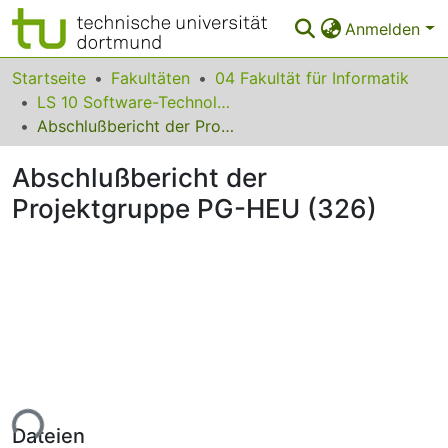
Anmelden
Bereiche & Sammlungen
Startseite
Fakultäten
04 Fakultät für Informatik
LS 10 Software-Technologie
Das gesamte Repositorium
Abschlußbericht der Projektgruppe PG-HEU (326)
Statistiken
Abschlußbericht der
FAQ
Projektgruppe PG-HEU (326)
Leitlinien
Zurück zur Startseite
ade...
Dateien