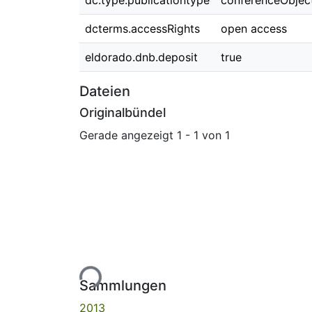
dc.type.publicationtype
conferenceObjec
dcterms.accessRights
open access
eldorado.dnb.deposit
true
Dateien
Originalbündel
Gerade angezeigt
1 - 1 von 1
Lade...
Sammlungen
2013