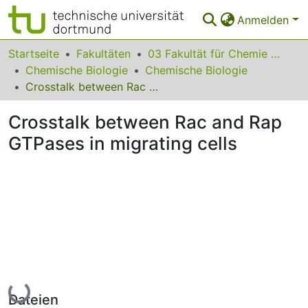
Anmelden
Bereiche & Sammlungen
Startseite
Fakultäten
03 Fakultät für Chemie und Chemische Biologie
Chemische Biologie
Chemische Biologie
Das gesamte Repositorium
Crosstalk between Rac and Rap GTPases in migrating cells
Statistiken
Crosstalk between Rac and Rap
FAQ
GTPases in migrating cells
Leitlinien
Zurück zur Startseite
Lade...
Dateien