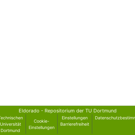
Eldorado - Repositorium der TU Dortmund
Technischen
Einstellungen
Datenschutzbestim
Cookie-
Universität
Barrierefreiheit
Einstellungen
Dortmund