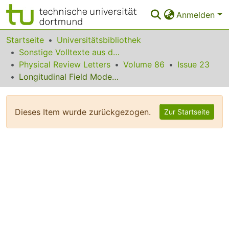
Anmelden
Bereiche & Sammlungen
Startseite
Universitätsbibliothek
Sonstige Volltexte aus dem Bibliotheksangebot
Das gesamte Repositorium
Physical Review Letters
Volume 86
Issue 23
Longitudinal Field Modes Probed by Single Molecules
Statistiken
FAQ
Dieses Item wurde zurückgezogen.
Zur Startseite
Leitlinien
Zurück zur Startseite