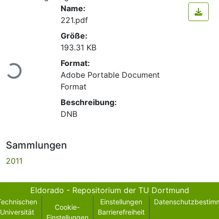
Name:
221.pdf
Größe:
193.31 KB
Lade...
Format:
Adobe Portable Document
Format
Beschreibung:
DNB
Sammlungen
2011
Eldorado - Repositorium der TU Dortmund
Technischen
Einstellungen
Datenschutzbestim
Cookie-
Universität
Barrierefreiheit
Einstellungen