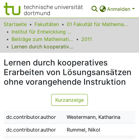
Anmelden
Bereiche & Sammlungen
Startseite
Fakultäten
01 Fakultät für Mathematik
Institut für Entwicklung und Erforschung des Mathematikunterrichts
Das gesamte Repositorium
Beiträge zum Mathematikunterricht
2011
Lernen durch kooperatives Erarbeiten von Lösungsansätzen ohne vorangehende Instruktion
Statistiken
Lernen durch kooperatives
FAQ
Erarbeiten von Lösungsansätzen
Leitlinien
ohne vorangehende Instruktion
Zurück zur Startseite
Kurzanzeige
dc.contributor.author
Westermann, Katharina
dc.contributor.author
Rummel, Nikol