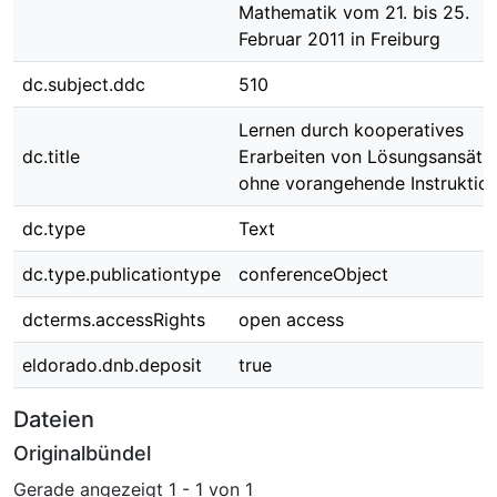
Mathematik vom 21. bis 25.
Februar 2011 in Freiburg
dc.subject.ddc
510
Lernen durch kooperatives
dc.title
Erarbeiten von Lösungsansätz
ohne vorangehende Instruktio
dc.type
Text
dc.type.publicationtype
conferenceObject
dcterms.accessRights
open access
eldorado.dnb.deposit
true
Dateien
Originalbündel
Gerade angezeigt
1 - 1 von 1