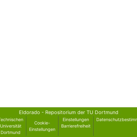
Eldorado - Repositorium der TU Dortmund
Technischen
Einstellungen
Datenschutzbestim
Cookie-
Universität
Barrierefreiheit
Einstellungen
Dortmund