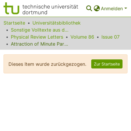
Anmelden
Bereiche & Sammlungen
Startseite
Universitätsbibliothek
Sonstige Volltexte aus dem Bibliotheksangebot
Das gesamte Repositorium
Physical Review Letters
Volume 86
Issue 07
Attraction of Minute Particles to Invariant Regions of Volume Preserving Flows by Transients
Statistiken
FAQ
Dieses Item wurde zurückgezogen.
Zur Startseite
Leitlinien
Zurück zur Startseite