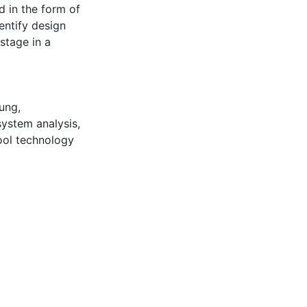
d in the form of
entify design
stage in a
rung
,
system analysis
,
ool technology