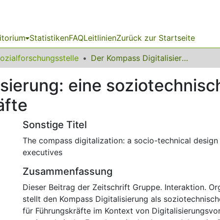
itorium
Statistiken
FAQ
Leitlinien
Zurück zur Startseite
ozialforschungsstelle
Der Kompass Digitalisierung: eine soziotechnische Gestaltungshilfe auch für Führungskräfte
sierung: eine soziotechnisc
äfte
Sonstige Titel
The compass digitalization: a socio-technical design 
executives
Zusammenfassung
Dieser Beitrag der Zeitschrift Gruppe. Interaktion. Or
stellt den Kompass Digitalisierung als soziotechnisch
für Führungskräfte im Kontext von Digitalisierungsv