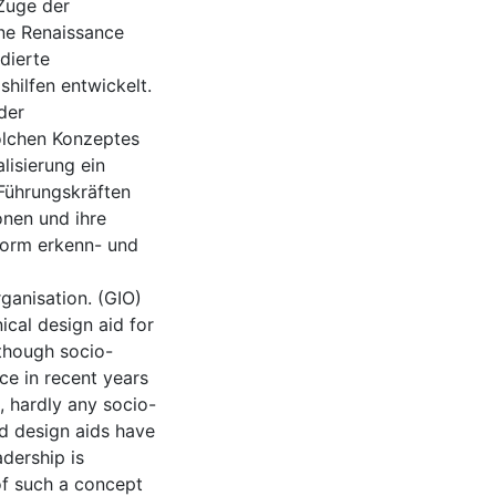
Zuge der
ine Renaissance
dierte
hilfen entwickelt.
der
solchen Konzeptes
lisierung ein
 Führungskräften
onen und ihre
 Form erkenn- und
rganisation. (GIO)
ical design aid for
lthough socio-
ce in recent years
, hardly any socio-
d design aids have
dership is
 of such a concept