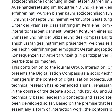
soziotechnische Forschung in den letzten Jahren im 
Auseinandersetzung um Industrie 4.0 und KI eine kle
erfahren hat, wurden bisher kaum soziotechnisch fun
Führungskonzepte und hiermit verknüpfte Gestaltungs
Unter der Prämisse, dass Führung im Kern eine Form 
Interaktionsarbeit darstellt, werden Konturen eines 
umrissen und mit der Skizzierung des Kompass Digita
anschlussfähiges Instrument präsentiert, welches es
bei Technikeinführungen ermöglicht Gestaltungsopti
Konsequenzen für Arbeit frühzeitig in partizipativer
bearbeitbar zu machen.
This contribution to the journal Group. Interaction. O
presents the Digitalisation Compass as a socio-techn
managers in the context of digitalisation projects. A
technical research has experienced a small renaissan
in the course of the debate about Industry 4.0 and AI
technically based leadership concepts and associate
been developed so far. Based on the premise that lea
essentially a form of interaction work, the contours