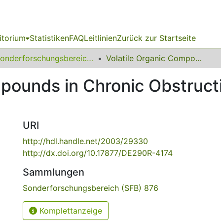
itorium
Statistiken
FAQ
Leitlinien
Zurück zur Startseite
Sonderforschungsbereich (SFB) 876
Volatile Organic Compounds in Chronic Obstructive Pulmonary Disease
mpounds in Chronic Obstruc
URI
http://hdl.handle.net/2003/29330
http://dx.doi.org/10.17877/DE290R-4174
Sammlungen
Sonderforschungsbereich (SFB) 876
Komplettanzeige