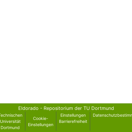
Eldorado - Repositorium der TU Dortmund
Technischen
Einstellungen
Datenschutzbestim
Cookie-
Universität
Barrierefreiheit
Einstellungen
Dortmund