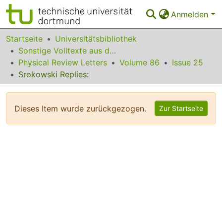
Anmelden
Bereiche & Sammlungen
Startseite
Universitätsbibliothek
Sonstige Volltexte aus dem Bibliotheksangebot
Das gesamte Repositorium
Physical Review Letters
Volume 86
Issue 25
Srokowski Replies:
Statistiken
FAQ
Dieses Item wurde zurückgezogen.
Zur Startseite
Leitlinien
Zurück zur Startseite