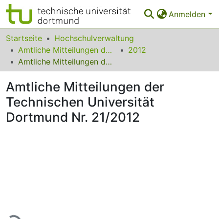
Anmelden
Bereiche & Sammlungen
Startseite
Hochschulverwaltung
Amtliche Mitteilungen der Technischen Universität Dortmund
2012
Das gesamte Repositorium
Amtliche Mitteilungen der Technischen Universität Dortmund Nr. 21/2012
Statistiken
Amtliche Mitteilungen der
FAQ
Technischen Universität
Dortmund Nr. 21/2012
Leitlinien
Zurück zur Startseite
Lade...