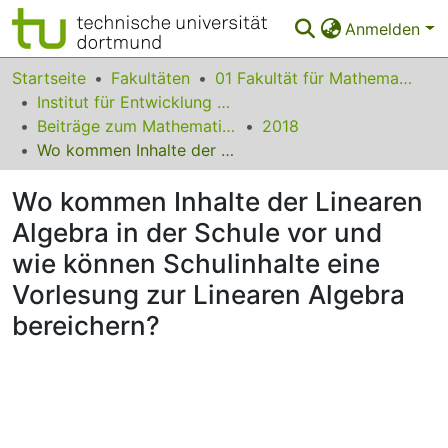
Anmelden
Bereiche & Sammlungen
Startseite
Fakultäten
01 Fakultät für Mathematik
Institut für Entwicklung und Erforschung des Mathematikunterrichts
Das gesamte Repositorium
Beiträge zum Mathematikunterricht
2018
Wo kommen Inhalte der Linearen Algebra in der Schule vor und wie können Schulinhalte eine Vorlesung zur Linearen Algebra bereichern?
Statistiken
Wo kommen Inhalte der Linearen
FAQ
Algebra in der Schule vor und
Leitlinien
wie können Schulinhalte eine
Zurück zur Startseite
Vorlesung zur Linearen Algebra
bereichern?