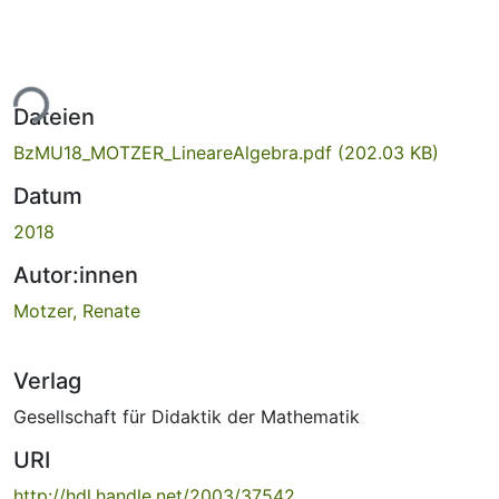
ade...
Dateien
BzMU18_MOTZER_LineareAlgebra.pdf
(202.03 KB)
Datum
2018
Autor:innen
Motzer, Renate
Verlag
Gesellschaft für Didaktik der Mathematik
URI
http://hdl.handle.net/2003/37542