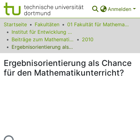
Anmelden
Bereiche & Sammlungen
Startseite
Fakultäten
01 Fakultät für Mathematik
Institut für Entwicklung und Erforschung des Mathematikunterrichts
Das gesamte Repositorium
Beiträge zum Mathematikunterricht
2010
Ergebnisorientierung als Chance für den Mathematikunterricht?
Statistiken
Ergebnisorientierung als Chance
FAQ
für den Mathematikunterricht?
Leitlinien
Zurück zur Startseite