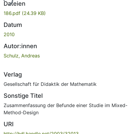
ade...
Dateien
186.pdf
(24.39 KB)
Datum
2010
Autor:innen
Schulz, Andreas
Verlag
Gesellschaft für Didaktik der Mathematik
Sonstige Titel
Zusammenfassung der Befunde einer Studie im Mixed-
Method-Design
URI
http://hdl.handle.net/2003/32013