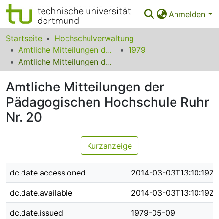
Anmelden
Bereiche & Sammlungen
Startseite
Hochschulverwaltung
Amtliche Mitteilungen der Pädagogischen Hochschule Ruhr
1979
Das gesamte Repositorium
Amtliche Mitteilungen der Pädagogischen Hochschule Ruhr Nr. 20
Statistiken
Amtliche Mitteilungen der
FAQ
Pädagogischen Hochschule Ruhr
Nr. 20
Leitlinien
Zurück zur Startseite
Kurzanzeige
dc.date.accessioned
2014-03-03T13:10:19Z
dc.date.available
2014-03-03T13:10:19Z
dc.date.issued
1979-05-09