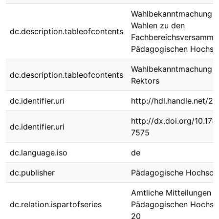
Wahlbekanntmachung fü
Wahlen zu den
dc.description.tableofcontents
Fachbereichsversamml
Pädagogischen Hochsch
Wahlbekanntmachung z
dc.description.tableofcontents
Rektors
dc.identifier.uri
http://hdl.handle.net/
http://dx.doi.org/10.1
dc.identifier.uri
7575
dc.language.iso
de
dc.publisher
Pädagogische Hochschu
Amtliche Mitteilungen d
dc.relation.ispartofseries
Pädagogischen Hochsch
20