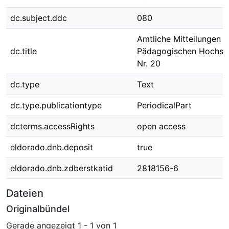
dc.subject.ddc
080
Amtliche Mitteilungen d
dc.title
Pädagogischen Hochsch
Nr. 20
dc.type
Text
dc.type.publicationtype
PeriodicalPart
dcterms.accessRights
open access
eldorado.dnb.deposit
true
eldorado.dnb.zdberstkatid
2818156-6
Dateien
Originalbündel
Gerade angezeigt
1 - 1 von 1